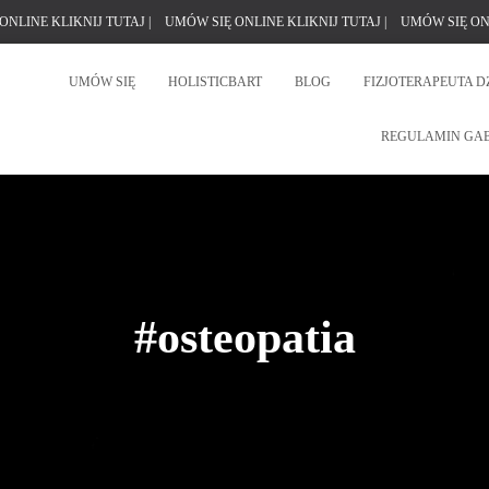
ONLINE KLIKNIJ TUTAJ |
UMÓW SIĘ ONLINE KLIKNIJ TUTAJ |
UMÓW SIĘ ONL
UMÓW SIĘ
HOLISTICBART
BLOG
FIZJOTERAPEUTA D
REGULAMIN GA
#osteopatia