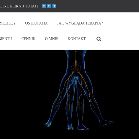
INE KLIKNIJ TUTAJ |
ZIECIĘCY
OSTEOPATIA
JAK WYGLĄDA TERAPIA?
BIENTU
CENNIK
O MNIE
KONTAKT