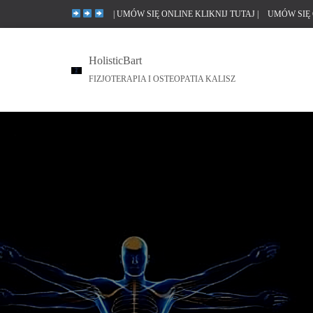
| UMÓW SIĘ ONLINE KLIKNIJ TUTAJ |
UMÓW SIĘ 
HolisticBart
FIZJOTERAPIA I OSTEOPATIA KALISZ