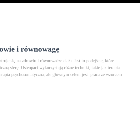
rowie i równowagę
ntruje się na zdrowiu i równowadze ciała. Jest to podejście, które
czną sferę. Osteopaci wykorzystują różne techniki, takie jak terapia
,terapia psychosomatyczna, ale głównym celem jest praca ze wzorcem