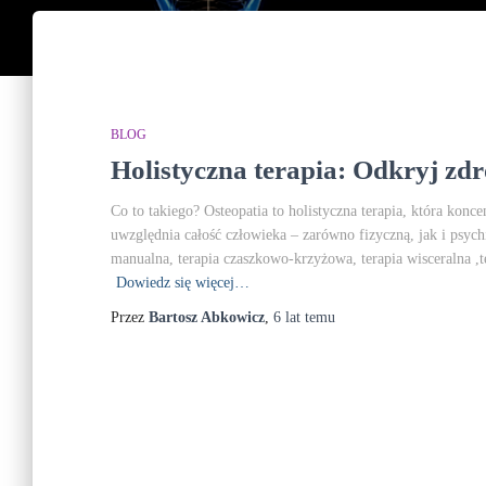
BLOG
Holistyczna terapia: Odkryj zd
Co to takiego? Osteopatia to holistyczna terapia, która konce
uwzględnia całość człowieka – zarówno fizyczną, jak i psychi
manualna, terapia czaszkowo-krzyżowa, terapia wisceralna 
Dowiedz się więcej…
Przez
Bartosz Abkowicz
,
6 lat
temu