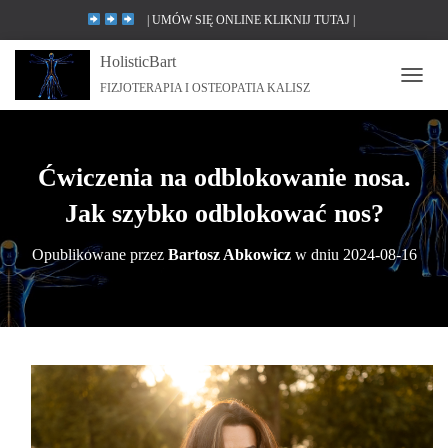
| UMÓW SIĘ ONLINE KLIKNIJ TUTAJ |
HolisticBart
UMÓW SIĘ ONLINE KLIKNIJ TUTAJ |
FIZJOTERAPIA I OSTEOPATIA KALISZ
P
UMÓW SIĘ ONLINE KLIKNIJ TUTAJ |
R
Z
UMÓW SIĘ ONLINE KLIKNIJ TUTAJ |
E
Ł
Ćwiczenia na odblokowanie nosa.
Ą
C
Jak szybko odblokować nos?
Z
N
Opublikowane przez
Bartosz Abkowicz
w dniu
2024-08-16
A
W
I
G
A
C
J
Ę