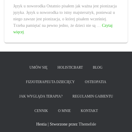
Język u noworodka Ostatnio pisałem jak ważna jest pionizacja
języka. Język u noworodka to istny majstersztyk, ponieważ u
niego zawsze jest pionizacja, o której pisałem wcześniej.
Trzeba pamiętać na pewno jedno, że dzieci nie są …
Czytaj
więcej
.
UMÓW SIĘ
HOLISTICBART
BLOG
FIZJOTERAPEUTA DZIECIĘCY
OSTEOPATIA
JAK WYGLĄDA TERAPIA?
REGULAMIN GABIENTU
CENNIK
O MNIE
KONTAKT
Hestia | Stworzone przez
ThemeIsle