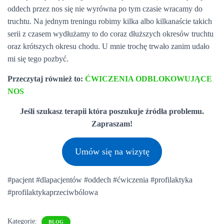
oddech przez nos się nie wyrówna po tym czasie wracamy do
truchtu. Na jednym treningu robimy kilka albo kilkanaście takich
serii z czasem wydłużamy to do coraz dłuższych okresów truchtu
oraz krótszych okresu chodu. U mnie trochę trwało zanim udało
mi się tego pozbyć.
Przeczytaj również to:
ĆWICZENIA ODBLOKOWUJĄCE
NOS
Jeśli szukasz terapii która poszukuje źródła problemu.
Zapraszam!
Umów się na wizytę
#pacjent #dlapacjentów #oddech #ćwiczenia #profilaktyka
#profilaktykaprzeciwbólowa
Kategorie:
BLOG