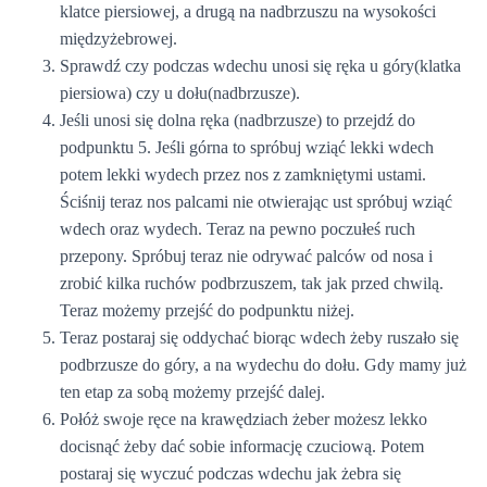
klatce piersiowej, a drugą na nadbrzuszu na wysokości
międzyżebrowej.
Sprawdź czy podczas wdechu unosi się ręka u góry(klatka
piersiowa) czy u dołu(nadbrzusze).
Jeśli unosi się dolna ręka (nadbrzusze) to przejdź do
podpunktu 5. Jeśli górna to spróbuj wziąć lekki wdech
potem lekki wydech przez nos z zamkniętymi ustami.
Ściśnij teraz nos palcami nie otwierając ust spróbuj wziąć
wdech oraz wydech. Teraz na pewno poczułeś ruch
przepony. Spróbuj teraz nie odrywać palców od nosa i
zrobić kilka ruchów podbrzuszem, tak jak przed chwilą.
Teraz możemy przejść do podpunktu niżej.
Teraz postaraj się oddychać biorąc wdech żeby ruszało się
podbrzusze do góry, a na wydechu do dołu. Gdy mamy już
ten etap za sobą możemy przejść dalej.
Połóż swoje ręce na krawędziach żeber możesz lekko
docisnąć żeby dać sobie informację czuciową. Potem
postaraj się wyczuć podczas wdechu jak żebra się