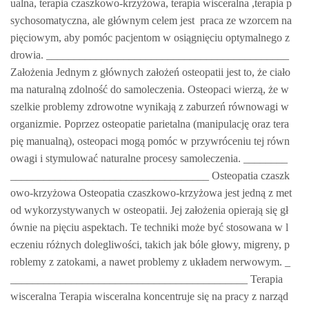
ualna, terapia czaszkowo-krzyżowa, terapia wisceralna ,terapia p
sychosomatyczna, ale głównym celem jest praca ze wzorcem na
pięciowym, aby pomóc pacjentom w osiągnięciu optymalnego z
drowia. ____________________________________________
Założenia Jednym z głównych założeń osteopatii jest to, że ciało
ma naturalną zdolność do samoleczenia. Osteopaci wierzą, że w
szelkie problemy zdrowotne wynikają z zaburzeń równowagi w
organizmie. Poprzez osteopatie parietalna (manipulację oraz tera
pię manualną), osteopaci mogą pomóc w przywróceniu tej równ
owagi i stymulować naturalne procesy samoleczenia. ________
____________________________________ Osteopatia czaszk
owo-krzyżowa Osteopatia czaszkowo-krzyżowa jest jedną z met
od wykorzystywanych w osteopatii. Jej założenia opierają się gł
ównie na pięciu aspektach. Te techniki może być stosowana w l
eczeniu różnych dolegliwości, takich jak bóle głowy, migreny, p
roblemy z zatokami, a nawet problemy z układem nerwowym. _
___________________________________________ Terapia
wisceralna Terapia wisceralna koncentruje się na pracy z narząd