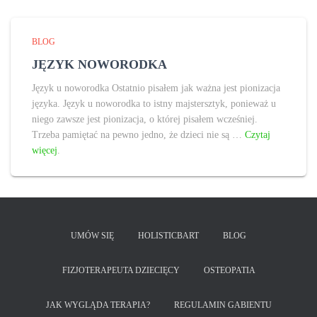
BLOG
JĘZYK NOWORODKA
Język u noworodka Ostatnio pisałem jak ważna jest pionizacja
języka. Język u noworodka to istny majstersztyk, ponieważ u
niego zawsze jest pionizacja, o której pisałem wcześniej.
Trzeba pamiętać na pewno jedno, że dzieci nie są …
Czytaj
więcej
.
UMÓW SIĘ
HOLISTICBART
BLOG
FIZJOTERAPEUTA DZIECIĘCY
OSTEOPATIA
JAK WYGLĄDA TERAPIA?
REGULAMIN GABIENTU