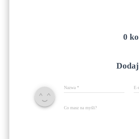
0 k
Dodaj
Nazwa
*
E-
Co masz na myśli?