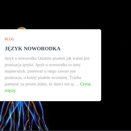
BLOG
JĘZYK NOWORODKA
Język u noworodka Ostatnio pisałem jak ważna jest
pionizacja języka. Język u noworodka to istny
majstersztyk, ponieważ u niego zawsze jest
pionizacja, o której pisałem wcześniej. Trzeba
pamiętać na pewno jedno, że dzieci nie są …
Czytaj
więcej
.