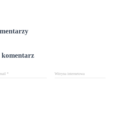
omentarzy
 komentarz
mail
*
Witryna internetowa